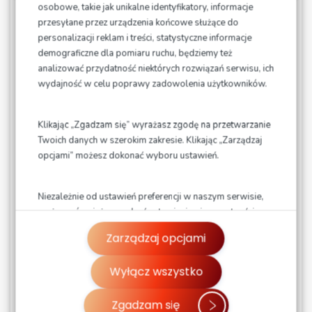
osobowe, takie jak unikalne identyfikatory, informacje
przesyłane przez urządzenia końcowe służące do
3-godzinne
personalizacji reklam i treści, statystyczne informacje
demograficzne dla pomiaru ruchu, będziemy też
trwa 3 godziny (1 godzinę zajęć teoretycznych, 2
analizować przydatność niektórych rozwiązań serwisu, ich
godziny zajęć praktycznych )
wydajność w celu poprawy zadowolenia użytkowników.
odbywa się na samochodzie uczestnika
kończy się otrzymaniem certyfikatu
Klikając „Zgadzam się” wyrażasz zgodę na przetwarzanie
Szkolenie I stopnia jest skierowane do
Twoich danych w szerokim zakresie. Klikając „Zarządzaj
wszystkich kierowców, którzy wcześniej nie mieli do
opcjami” możesz dokonać wyboru ustawień.
czynienia z techniką jazdy w specjalnych torowych
warunkach.
Niezależnie od ustawień preferencji w naszym serwisie,
W trakcie szkolenia przekazujemy wiedzę, jak:
możesz również zarządzać ustawieniami prywatności
swojej przeglądarki. Więcej informacji o przetwarzaniu
przygotować się do jazdy i dlaczego tak ważna
Zarządzaj opcjami
danych znajdziesz w
Polityce prywatności.
jest pozycja za kierownicą (wskazujemy
pozytywne i negatywne skutki jej zajęcia)
Wyłącz wszystko
prawidłowo stosować technikę operowania
kołem kierownicy (slalom wolny, slalom szybki)
Zgadzam się
hamować w sytuacjach awaryjnych wraz ze